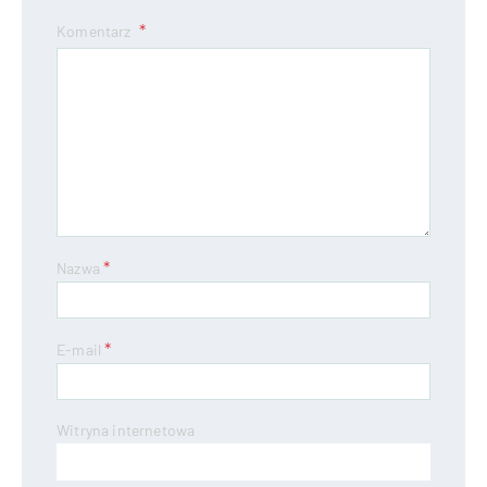
Komentarz
*
Nazwa
*
E-mail
Witryna internetowa