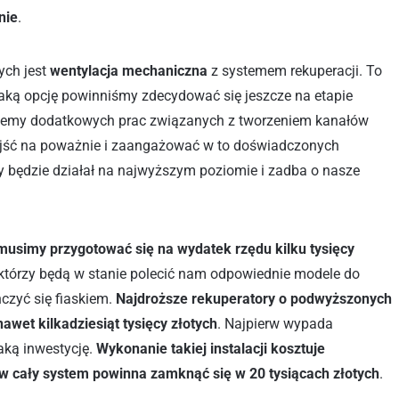
nie
.
ych jest
wentylacja mechaniczna
z systemem rekuperacji. To
 taką opcję powinniśmy zdecydować się jeszcze na etapie
niemy dodatkowych prac związanych z tworzeniem kanałów
ejść na poważnie i zaangażować w to doświadczonych
 będzie działał na najwyższym poziomie i zadba o nasze
 musimy przygotować się na wydatek rzędu kilku tysięcy
którzy będą w stanie polecić nam odpowiednie modele do
czyć się fiaskiem.
Najdroższe rekuperatory o podwyższonych
wet kilkadziesiąt tysięcy złotych
. Najpierw wypada
aką inwestycję.
Wykonanie takiej instalacji kosztuje
 w cały system powinna zamknąć się w 20 tysiącach złotych
.