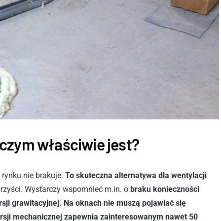
czym właściwie jest?
rynku nie brakuje.
To skuteczna alternatywa dla wentylacji
korzyści. Wystarczy wspomnieć m.in. o
braku konieczności
sji grawitacyjnej. Na oknach nie muszą pojawiać się
ersji mechanicznej zapewnia zainteresowanym nawet 50