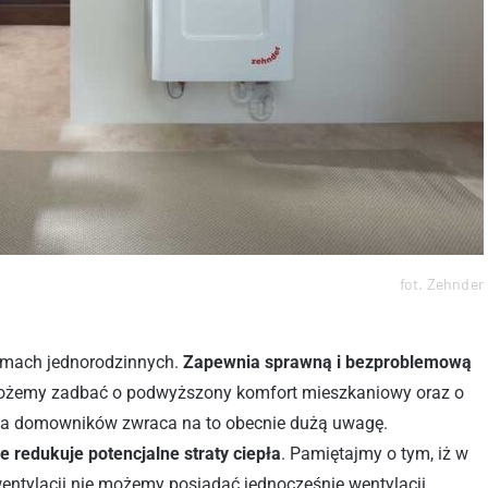
fot. Zehnder
omach jednorodzinnych.
Zapewnia sprawną i bezproblemową
 możemy zadbać o podwyższony komfort mieszkaniowy oraz o
upa domowników zwraca na to obecnie dużą uwagę.
e redukuje potencjalne straty ciepła
. Pamiętajmy o tym, iż w
wentylacji nie możemy posiadać jednocześnie wentylacji