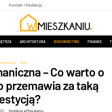
Kontakt / Redakcja
ĘTRZA
ARCHITEKTURA
BUDOWNICTWO
FINANSE
T
downictwo
Dom
aniczna – Co warto o
Co przemawia za taką
estycją?
021
Redakcja wMieszkaniu