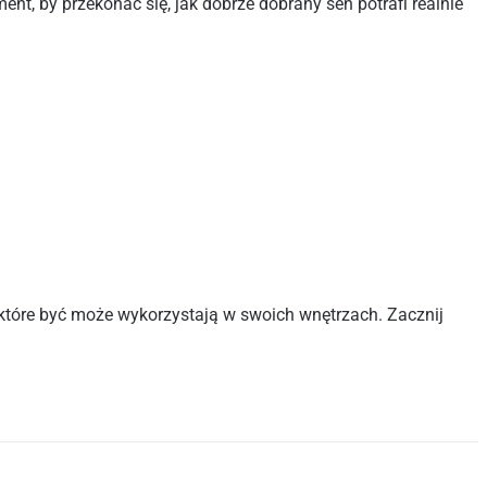
nt, by przekonać się, jak dobrze dobrany sen potrafi realnie
, które być może wykorzystają w swoich wnętrzach. Zacznij