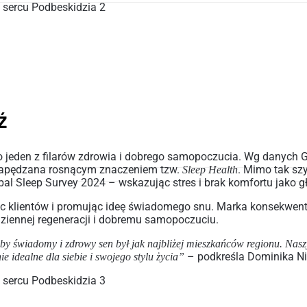
ź
ako jeden z filarów zdrowia i dobrego samopoczucia. Wg danych G
, napędzana rosnącym znaczeniem tzw.
. Mimo tak szy
Sleep
Health
obal Sleep Survey 2024 – wskazując stres i brak komfortu jako 
ując klientów i promując ideę świadomego snu. Marka konsekwen
dziennej regeneracji i dobremu samopoczuciu.
by świadomy i zdrowy sen był jak najbliżej mieszkańców regionu. Naszym
– podkreśla Dominika Ni
e idealne dla siebie i swojego stylu życia”