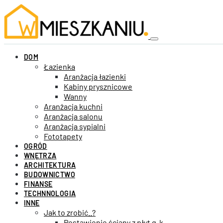
DOM
Łazienka
Aranżacja łazienki
Kabiny prysznicowe
Wanny
Aranżacja kuchni
Aranżacja salonu
Aranżacja sypialni
Fototapety
OGRÓD
WNĘTRZA
ARCHITEKTURA
BUDOWNICTWO
FINANSE
TECHNNOLOGIA
INNE
Jak to zrobić..?
Postawienie ściany z płyt g-k