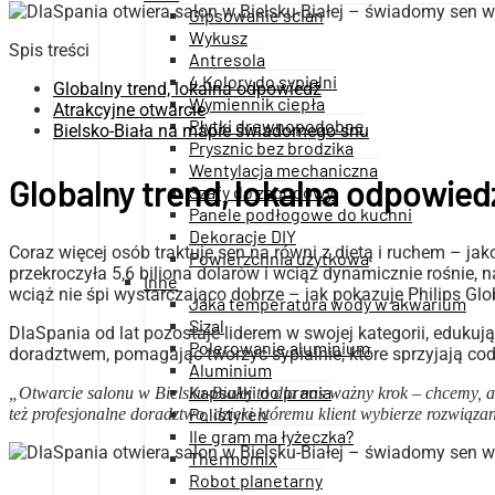
Gipsowanie ścian
Wykusz
Spis treści
Antresola
4 Kolory do sypialni
Globalny trend, lokalna odpowiedź
Wymiennik ciepła
Atrakcyjne otwarcie
Płytki drewnopodobne
Bielsko-Biała na mapie świadomego snu
Prysznic bez brodzika
Wentylacja mechaniczna
Globalny trend, lokalna odpowied
Szafy do zabudowy
Panele podłogowe do kuchni
Dekoracje DIY
Coraz więcej osób traktuje sen na równi z dietą i ruchem – j
Powierzchnia użytkowa
przekroczyła 5,6 biliona dolarów i wciąż dynamicznie rośnie
Inne
wciąż nie śpi wystarczająco dobrze – jak pokazuje Philips Gl
Jaka temperatura wody w akwarium
Sizal
DlaSpania od lat pozostaje liderem w swojej kategorii, eduk
Polerowanie aluminium
doradztwem, pomagając tworzyć sypialnie, które sprzyjają co
Aluminium
Kapsułki do prania
„Otwarcie salonu w Bielsku-Białej to dla nas ważny krok – chcemy, a
Polistyren
też profesjonalne doradztwo, dzięki któremu klient wybierze rozwiązani
Ile gram ma łyżeczka?
Thermomix
Robot planetarny