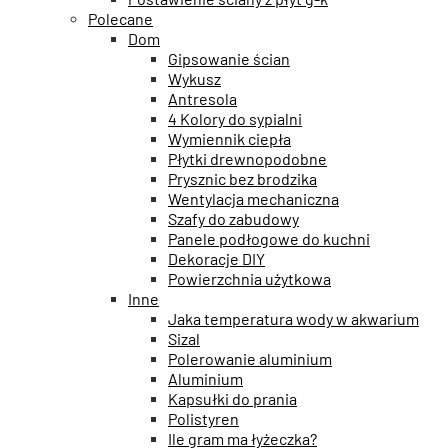
Polecane
Dom
Gipsowanie ścian
Wykusz
Antresola
4 Kolory do sypialni
Wymiennik ciepła
Płytki drewnopodobne
Prysznic bez brodzika
Wentylacja mechaniczna
Szafy do zabudowy
Panele podłogowe do kuchni
Dekoracje DIY
Powierzchnia użytkowa
Inne
Jaka temperatura wody w akwarium
Sizal
Polerowanie aluminium
Aluminium
Kapsułki do prania
Polistyren
Ile gram ma łyżeczka?