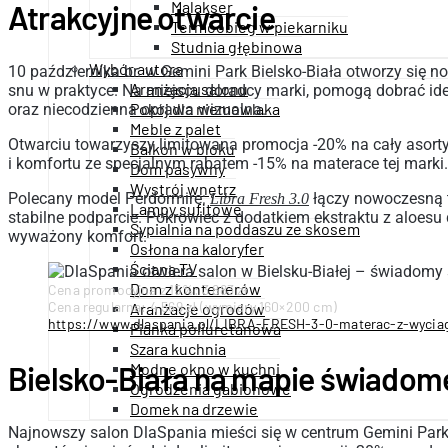
Malakser
Atrakcyjne otwarcie
Termoobieg w piekarniku
Studnia głębinowa
Wybór autora
10 października br. w Gemini Park Bielsko-Biała otworzy się 
Aranżacja salonu
snu w praktyce. Na miejscu doradcy marki, pomogą dobrać ide
Pokój dla niemowlaka
oraz niecodzienna oprawa wizualna.
Meble z palet
Otwarciu towarzyszy limitowana promocja -20% na cały asorty
Balkon w bloku
i komfortu ze specjalnym rabatem -15% na materace tej marki.
Dom pasywny
Wystrój wnętrz
Polecany model Perdormire:
łączy nowoczesną te
Libra Fresh 3.0
Lampy sufitowe
stabilne podparcie. Pokrowiec z dodatkiem ekstraktu z aloesu 
Sypialnia na poddaszu ze skosem
wyważony komfort.
Osłona na kaloryfer
Ściana TV
Dom z kontenerów
Cena promocyjna z 15%: 3 883 zł
Cena regularna: 4 569 zł (wymiary 160×200 cm)
Aranżacje ogrodów
https://www.dlaspania.pl/LIBRA-FRESH-3-0-materac-z-wycia
Pianka poliuretanowa
Szara kuchnia
Bielsko-Biała na mapie świadom
Modne okno w kuchni
Ogrodzenia gabionowe
Domek na drzewie
Najnowszy salon DlaSpania mieści się w centrum Gemini Park B