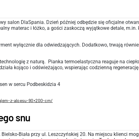
nowy salon DlaSpania. Dzień później odbędzie się oficjalne ot
alny materac i łóżko, a gości zaskoczą wyjątkowe detale, m.in
ment wyłącznie dla odwiedzających. Dodatkowo, trwają również
chnologię z naturą. Pianka termoelastyczna reaguje na ciepło 
działa kojąco i odświeżająco, wspierając codzienną regenerację
giem-z-aloesu-90×200-cm/
ego snu
ielsko-Biała przy ul. Leszczyńskiej 20. Na miejscu klienci mog