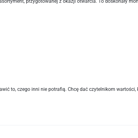
asortyment, przygotowanej z okazji otwarcia. To doskonały mome
wić to, czego inni nie potrafią. Chcę dać czytelnikom wartości