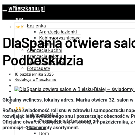
wMieszkaniu.pl
DOM
Łazienka
Inne
Aranżacja łazienki
DlaSpania otwiera sal
Kabiny prysznicowe
Wanny
Aranżacja kuchni
Podbeskidzia
Aranżacja salonu
Aranżacja sypialni
Fototapety
10 października 2025
OGRÓD
Redakcja wMieszkaniu
WNĘTRZA
ARCHITEKTURA
BUDOWNICTWO
FINANSE
Globalny
wellness
, lokalny adres. Marka otwiera 32. salon w
TECHNNOLOGIA
INNE
Rosnąca świadomość roli snu w zdrowiu i samopoczuciu napę
Jak to zrobić..?
rozwijając ideę świadomego snu i poszerzając obecność w Po
Postawienie ściany z płyt g-k
Oficjalne otwarcie odbędzie się w sobotę, 11 października, 
Polecane
promocją -20% na cały asortyment.
Dom