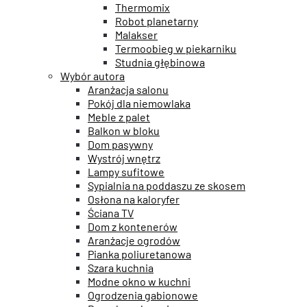
Thermomix
Robot planetarny
Malakser
Termoobieg w piekarniku
Studnia głębinowa
Wybór autora
Aranżacja salonu
Pokój dla niemowlaka
Meble z palet
Balkon w bloku
Dom pasywny
Wystrój wnętrz
Lampy sufitowe
Sypialnia na poddaszu ze skosem
Osłona na kaloryfer
Ściana TV
Dom z kontenerów
Aranżacje ogrodów
Pianka poliuretanowa
Szara kuchnia
Modne okno w kuchni
Ogrodzenia gabionowe