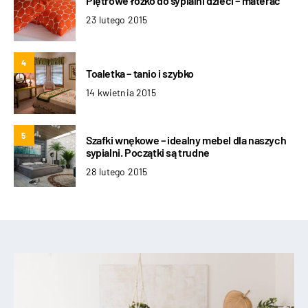
Piętrowe łóżko do sypialni dzieci – materac
23 lutego 2015
4
Toaletka – tanio i szybko
14 kwietnia 2015
5
Szafki wnękowe – idealny mebel dla naszych
sypialni. Początki są trudne
28 lutego 2015