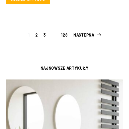
Stronicowanie
1
2
3
…
128
NASTĘPNA
wpisów
NAJNOWSZE ARTYKUŁY