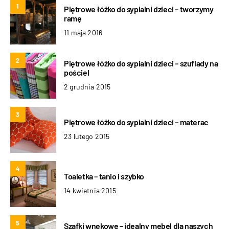
1
Piętrowe łóżko do sypialni dzieci – tworzymy
ramę
11 maja 2016
2
Piętrowe łóżko do sypialni dzieci – szuflady na
pościel
2 grudnia 2015
3
Piętrowe łóżko do sypialni dzieci – materac
23 lutego 2015
4
Toaletka – tanio i szybko
14 kwietnia 2015
5
Szafki wnękowe – idealny mebel dla naszych