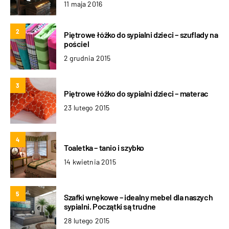
11 maja 2016
2
Piętrowe łóżko do sypialni dzieci – szuflady na
pościel
2 grudnia 2015
3
Piętrowe łóżko do sypialni dzieci – materac
23 lutego 2015
4
Toaletka – tanio i szybko
14 kwietnia 2015
5
Szafki wnękowe – idealny mebel dla naszych
sypialni. Początki są trudne
28 lutego 2015