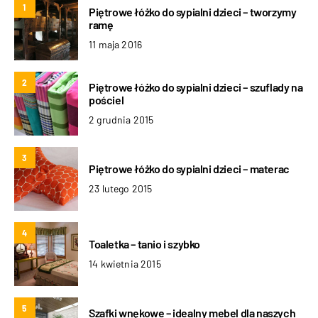
1
Piętrowe łóżko do sypialni dzieci – tworzymy
ramę
11 maja 2016
2
Piętrowe łóżko do sypialni dzieci – szuflady na
pościel
2 grudnia 2015
3
Piętrowe łóżko do sypialni dzieci – materac
23 lutego 2015
4
Toaletka – tanio i szybko
14 kwietnia 2015
5
Szafki wnękowe – idealny mebel dla naszych