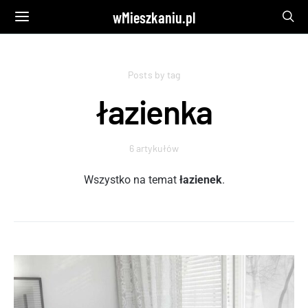
wMieszkaniu.pl
Posts by tag
łazienka
6 artykułów
Wszystko na temat
łazienek
.