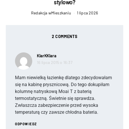
stylowo?
Redakcja wMieszkaniu
1 lipca 2026
2 COMMENTS
KlarKKlara
pisze:
16 lipca 2015 o 16:37
Mam niewielką łazienkę dlatego zdecydowałam
się na kabinę prysznicową. Do tego dokupiłam
kolumnę natryskową Moai T z baterią
termostatyczną. Świetnie się sprawdza.
Zwłaszcza zabezpieczenie przed wysoka
temperaturą czy zawsze chłodna bateria.
ODPOWIEDZ