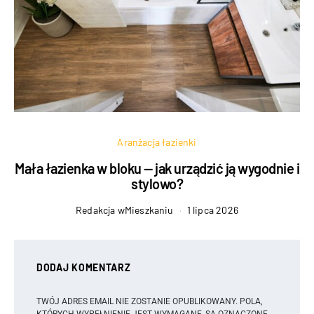
Aranżacja łazienki
Mała łazienka w bloku — jak urządzić ją wygodnie i
stylowo?
Redakcja wMieszkaniu
1 lipca 2026
DODAJ KOMENTARZ
TWÓJ ADRES EMAIL NIE ZOSTANIE OPUBLIKOWANY.
POLA,
KTÓRYCH WYPEŁNIENIE JEST WYMAGANE, SĄ OZNACZONE