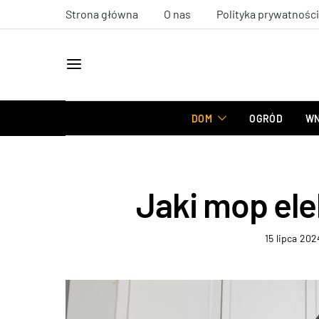
Strona główna
O nas
Polityka prywatności
DOM
OGRÓD
WN
Jaki mop el
15 lipca 202