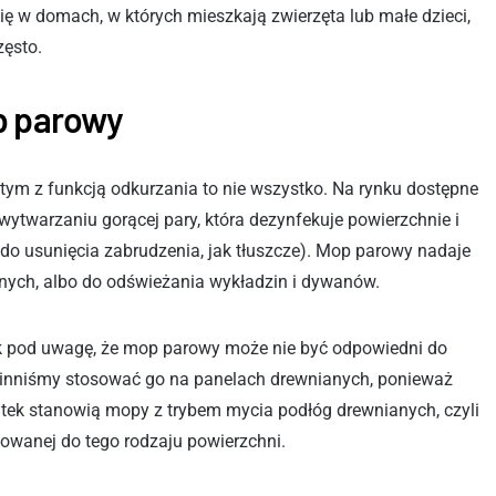
się w domach, w których mieszkają zwierzęta lub małe dzieci,
zęsto.
b parowy
m z funkcją odkurzania to nie wszystko. Na rynku dostępne
 wytwarzaniu gorącej pary, która dezynfekuje powierzchnie i
 do usunięcia zabrudzenia, jak tłuszcze). Mop parowy nadaje
anych, albo do odświeżania wykładzin i dywanów.
k pod uwagę, że mop parowy może nie być odpowiedni do
winniśmy stosować go na panelach drewnianych, ponieważ
ątek stanowią mopy z trybem mycia podłóg drewnianych, czyli
asowanej do tego rodzaju powierzchni.