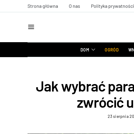
Strona główna
O nas
Polityka prywatności
DOM
OGRÓD
WN
Jak wybrać par
zwrócić 
23 sierpnia 2