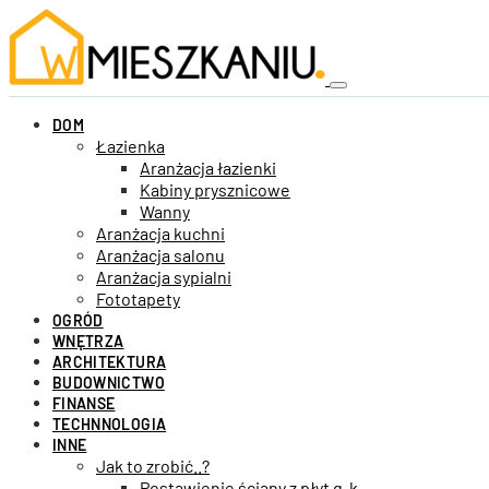
DOM
Łazienka
Aranżacja łazienki
Kabiny prysznicowe
Wanny
Aranżacja kuchni
Aranżacja salonu
Aranżacja sypialni
Fototapety
OGRÓD
WNĘTRZA
ARCHITEKTURA
BUDOWNICTWO
FINANSE
TECHNNOLOGIA
INNE
Jak to zrobić..?
Postawienie ściany z płyt g-k