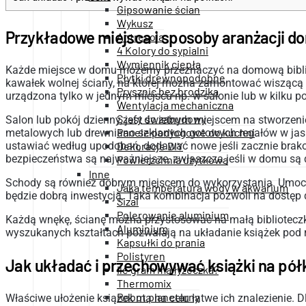
Gipsowanie ścian
Wykusz
Przykładowe miejsca i sposoby aranżacji do
Antresola
4 Kolory do sypialni
Wymiennik ciepła
Każde miejsce w domu możemy przeznaczyć na domową bibliotecz
Płytki drewnopodobne
kawałek wolnej ściany, na której można zamontować wiszącą
Prysznic bez brodzika
urządzona tylko w jednym miejscu np. w salonie lub w kilku 
Wentylacja mechaniczna
Szafy do zabudowy
Salon lub pokój dzienny, jest świetnym miejscem na stworzeni
Panele podłogowe do kuchni
metalowych lub drewniano-szklanych gotowych regałów w jasn
ustawiać według upodobań, dodawać nowe jeśli zacznie brakow
Dekoracje DIY
bezpieczeństwa są najważniejsze, zwłaszcza jeśli w domu są 
Powierzchnia użytkowa
Inne
Schody są również dobrym miejscem do wykorzystania. Umoco
Jaka temperatura wody w akwarium
będzie dobrą inwestycją. Taka kombinacja pozwoli na dostęp d
Sizal
Polerowanie aluminium
Każdą wnękę, ścianę można przystosować na małą biblioteczk
Aluminium
wyszukanych kształtach pozwalają na układanie książek pod 
Kapsułki do prania
Polistyren
Jak układać i przechowywać książki na pół
Ile gram ma łyżeczka?
Thermomix
Robot planetarny
Właściwe ułożenie książek ma na celu łatwe ich znalezienie.