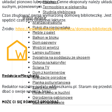
Malakser
układać pionowo lub poziomo. Cenne eksponaty należy układa
suchym, przewiewnym.
Termoobieg w piekarniku
Studnia głębinowa
Czas zbudować swoją wymarzoną domową biblioteczkę. Jest to 
Wybór autora
spędzić czas przy ulubionej lekturze.
Aranżacja salonu
Pokój dla niemowlaka
Źródło:
https://www.dommag.pl/wnetrza/domowa-biblioteczk
Meble z palet
Balkon w bloku
Dom pasywny
Wystrój wnętrz
Lampy sufitowe
Sypialnia na poddaszu ze skosem
Osłona na kaloryfer
Ściana TV
Dom z kontenerów
Redakcja wMieszkaniu
Aranżacje ogrodów
Pianka poliuretanowa
Redaktor naczelny portalu wMieszkaniu.pl. Staram się przedsta
Szara kuchnia
dbać o swoje wnętrza, teraz.
Modne okno w kuchni
Ogrodzenia gabionowe
MOŻE CI SIĘ RÓWNIEŻ SPODOBAĆ
Domek na drzewie