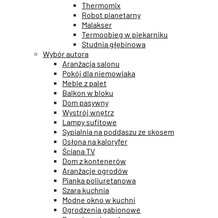
Thermomix
Robot planetarny
Malakser
Termoobieg w piekarniku
Studnia głębinowa
Wybór autora
Aranżacja salonu
Pokój dla niemowlaka
Meble z palet
Balkon w bloku
Dom pasywny
Wystrój wnętrz
Lampy sufitowe
Sypialnia na poddaszu ze skosem
Osłona na kaloryfer
Ściana TV
Dom z kontenerów
Aranżacje ogrodów
Pianka poliuretanowa
Szara kuchnia
Modne okno w kuchni
Ogrodzenia gabionowe