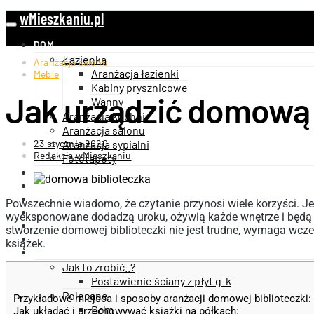
wMieszkaniu.pl
DOM
Łazienka
Aranżacja salonu
Aranżacja łazienki
Meble
Kabiny prysznicowe
Jak urządzić domową 
Wanny
Aranżacja kuchni
Aranżacja salonu
23 stycznia 2020
Aranżacja sypialni
Redakcja wMieszkaniu
Fototapety
OGRÓD
WNĘTRZA
ARCHITEKTURA
Powszechnie wiadomo, że czytanie przynosi wiele korzyści. J
BUDOWNICTWO
wyeksponowane dodadzą uroku, ożywią każde wnętrze i będą d
FINANSE
stworzenie domowej biblioteczki nie jest trudne, wymaga wcz
TECHNNOLOGIA
książek.
INNE
Jak to zrobić..?
Postawienie ściany z płyt g-k
Polecane
Przykładowe miejsca i sposoby aranżacji domowej biblioteczki:
Dom
Jak układać i przechowywać książki na półkach: