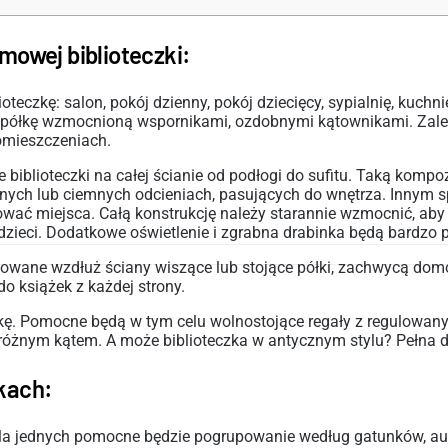
mowej biblioteczki:
kę: salon, pokój dzienny, pokój dziecięcy, sypialnię, kuchnię
 półkę wzmocnioną wspornikami, ozdobnymi kątownikami. Zale
pomieszczeniach.
e biblioteczki na całej ścianie od podłogi do sufitu. Taką ko
ych lub ciemnych odcieniach, pasujących do wnętrza. Innym s
ać miejsca. Całą konstrukcję należy starannie wzmocnić, aby 
dzieci. Dodatkowe oświetlenie i zgrabna drabinka będą bardzo 
wane wzdłuż ściany wiszące lub stojące półki, zachwycą dom
o książek z każdej strony.
ę. Pomocne będą w tym celu wolnostojące regały z regulowany
różnym kątem. A może biblioteczka w antycznym stylu? Pełna 
kach:
 Dla jednych pomocne będzie pogrupowanie według gatunków, aut