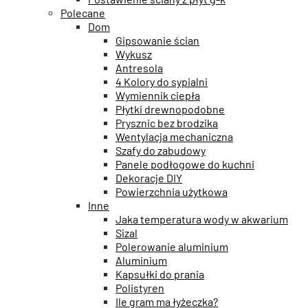
Polecane
Dom
Gipsowanie ścian
Wykusz
Antresola
4 Kolory do sypialni
Wymiennik ciepła
Płytki drewnopodobne
Prysznic bez brodzika
Wentylacja mechaniczna
Szafy do zabudowy
Panele podłogowe do kuchni
Dekoracje DIY
Powierzchnia użytkowa
Inne
Jaka temperatura wody w akwarium
Sizal
Polerowanie aluminium
Aluminium
Kapsułki do prania
Polistyren
Ile gram ma łyżeczka?