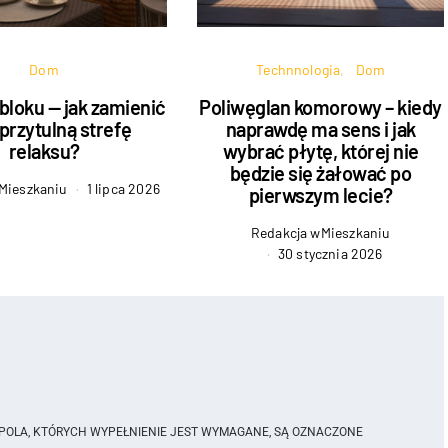
Dom
Technnologia
Dom
bloku — jak zamienić
Poliwęglan komorowy – kiedy
przytulną strefę
naprawdę ma sens i jak
relaksu?
wybrać płytę, której nie
będzie się żałować po
Mieszkaniu
1 lipca 2026
pierwszym lecie?
Redakcja wMieszkaniu
30 stycznia 2026
POLA, KTÓRYCH WYPEŁNIENIE JEST WYMAGANE, SĄ OZNACZONE