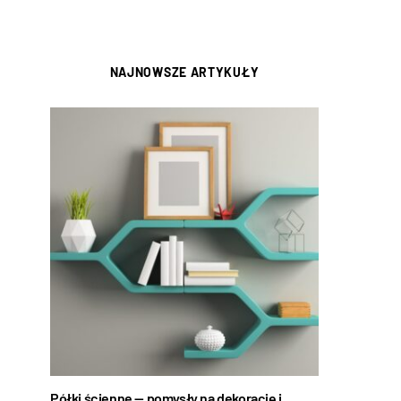
NAJNOWSZE ARTYKUŁY
Półki ścienne — pomysły na dekorację i