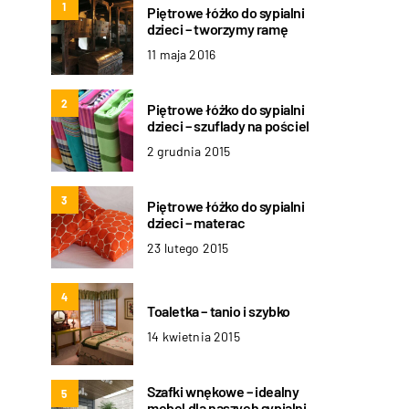
1
Piętrowe łóżko do sypialni
dzieci – tworzymy ramę
11 maja 2016
2
Piętrowe łóżko do sypialni
dzieci – szuflady na pościel
2 grudnia 2015
3
Piętrowe łóżko do sypialni
dzieci – materac
23 lutego 2015
4
Toaletka – tanio i szybko
14 kwietnia 2015
Szafki wnękowe – idealny
5
mebel dla naszych sypialni.