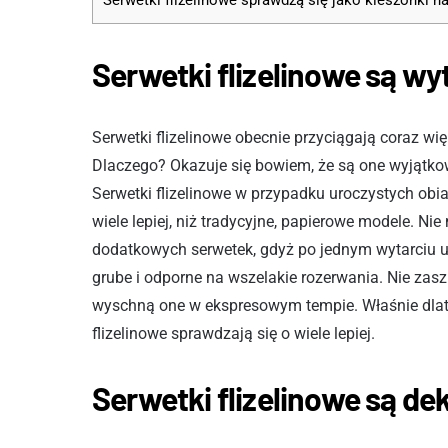
Serwetki flizelinowe sprawdzą się jako kieszonki n
Serwetki flizelinowe są w
Serwetki flizelinowe obecnie przyciągają coraz w
Dlaczego? Okazuje się bowiem, że są one wyjątkow
Serwetki flizelinowe w przypadku uroczystych obi
wiele lepiej, niż tradycyjne, papierowe modele. N
dodatkowych serwetek, gdyż po jednym wytarciu ust
grube i odporne na wszelakie rozerwania. Nie zasz
wyschną one w ekspresowym tempie. Właśnie dlatego
flizelinowe sprawdzają się o wiele lepiej.
Serwetki flizelinowe są de