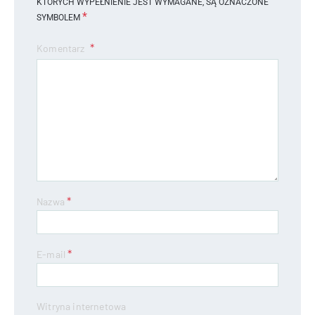
KTÓRYCH WYPEŁNIENIE JEST WYMAGANE, SĄ OZNACZONE
*
SYMBOLEM
Komentarz
*
Nazwa
*
E-mail
Witryna internetowa