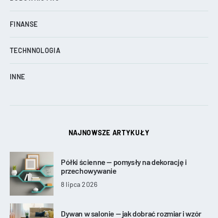
FINANSE
TECHNNOLOGIA
INNE
NAJNOWSZE ARTYKUŁY
Półki ścienne — pomysły na dekorację i
przechowywanie
8 lipca 2026
Dywan w salonie — jak dobrać rozmiar i wzór