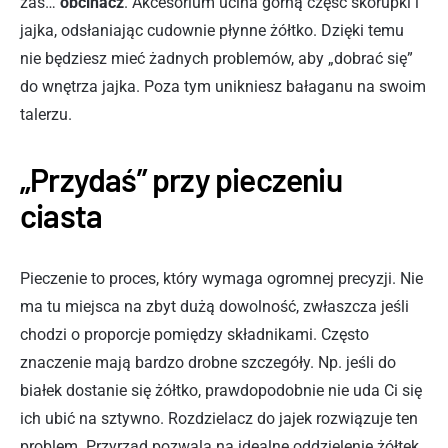
zaś…
obcinacz
. Akcesorium ucina górną część skorupki i
jajka, odsłaniając cudownie płynne żółtko. Dzięki temu
nie będziesz mieć żadnych problemów, aby „dobrać się”
do wnętrza jajka. Poza tym unikniesz bałaganu na swoim
talerzu.
„Przydaś” przy pieczeniu
ciasta
Pieczenie to proces, który wymaga ogromnej precyzji. Nie
ma tu miejsca na zbyt dużą dowolność, zwłaszcza jeśli
chodzi o proporcje pomiędzy składnikami. Często
znaczenie mają bardzo drobne szczegóły. Np. jeśli do
białek dostanie się żółtko, prawdopodobnie nie uda Ci się
ich ubić na sztywno. Rozdzielacz do jajek rozwiązuje ten
problem. Przyrząd pozwala na idealne oddzielenie żółtek