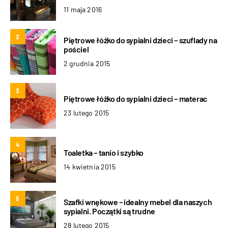
11 maja 2016
2
Piętrowe łóżko do sypialni dzieci – szuflady na
pościel
2 grudnia 2015
3
Piętrowe łóżko do sypialni dzieci – materac
23 lutego 2015
4
Toaletka – tanio i szybko
14 kwietnia 2015
5
Szafki wnękowe – idealny mebel dla naszych
sypialni. Początki są trudne
28 lutego 2015