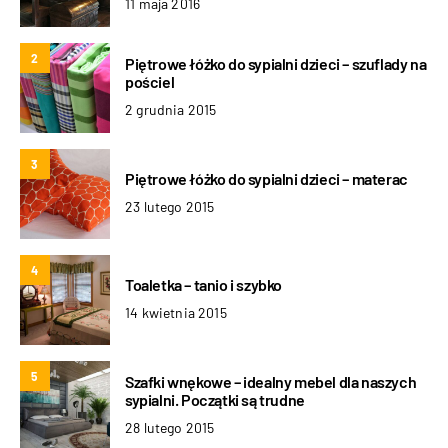
11 maja 2016
2
Piętrowe łóżko do sypialni dzieci – szuflady na
pościel
2 grudnia 2015
3
Piętrowe łóżko do sypialni dzieci – materac
23 lutego 2015
4
Toaletka – tanio i szybko
14 kwietnia 2015
5
Szafki wnękowe – idealny mebel dla naszych
sypialni. Początki są trudne
28 lutego 2015