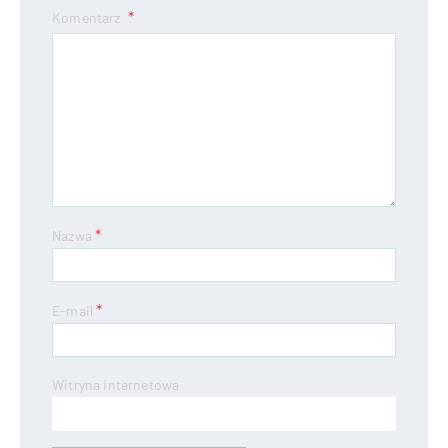
Komentarz
*
Nazwa
*
E-mail
Witryna internetowa