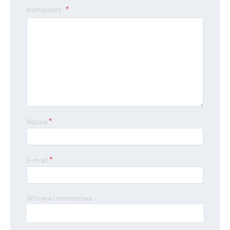
Komentarz
*
Nazwa
*
E-mail
Witryna internetowa