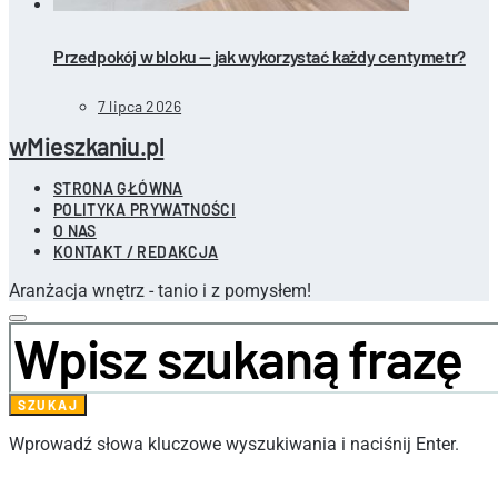
Przedpokój w bloku — jak wykorzystać każdy centymetr?
7 lipca 2026
wMieszkaniu.pl
STRONA GŁÓWNA
POLITYKA PRYWATNOŚCI
O NAS
KONTAKT / REDAKCJA
Aranżacja wnętrz - tanio i z pomysłem!
Szukaj
wyrażenia:
SZUKAJ
Wprowadź słowa kluczowe wyszukiwania i naciśnij Enter.