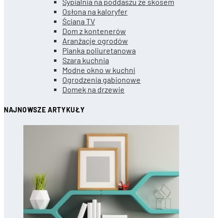
Sypialnia na poddaszu ze skosem
Osłona na kaloryfer
Ściana TV
Dom z kontenerów
Aranżacje ogrodów
Pianka poliuretanowa
Szara kuchnia
Modne okno w kuchni
Ogrodzenia gabionowe
Domek na drzewie
NAJNOWSZE ARTYKUŁY