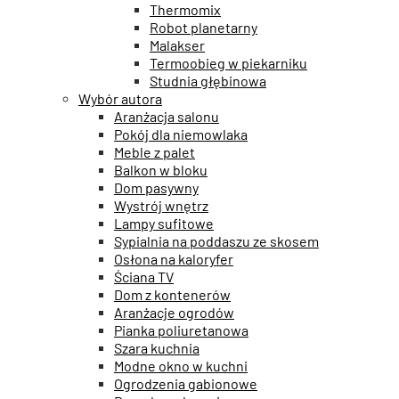
Thermomix
Robot planetarny
Malakser
Termoobieg w piekarniku
Studnia głębinowa
Wybór autora
Aranżacja salonu
Pokój dla niemowlaka
Meble z palet
Balkon w bloku
Dom pasywny
Wystrój wnętrz
Lampy sufitowe
Sypialnia na poddaszu ze skosem
Osłona na kaloryfer
Ściana TV
Dom z kontenerów
Aranżacje ogrodów
Pianka poliuretanowa
Szara kuchnia
Modne okno w kuchni
Ogrodzenia gabionowe