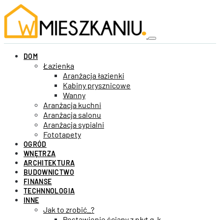
DOM
Łazienka
Aranżacja łazienki
Kabiny prysznicowe
Wanny
Aranżacja kuchni
Aranżacja salonu
Aranżacja sypialni
Fototapety
OGRÓD
WNĘTRZA
ARCHITEKTURA
BUDOWNICTWO
FINANSE
TECHNNOLOGIA
INNE
Jak to zrobić..?
Postawienie ściany z płyt g-k