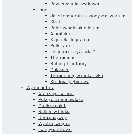
Powierzchnia użytkowa
Inne
Jaka temperatura wody w akwarium
Sizal
Polerowanie aluminium
Aluminium
Kapsułki do prania
Polistyren
Ile gram ma łyżeczka?
Thermomix
Robot planetarny
Malakser
Termoobieg w piekarniku
Studnia głębinowa
Wybór autora
Aranżacja salonu
Pokój dla niemowlaka
Meble z palet
Balkon w bloku
Dom pasywny
Wystrój wnętrz
Lampy sufitowe