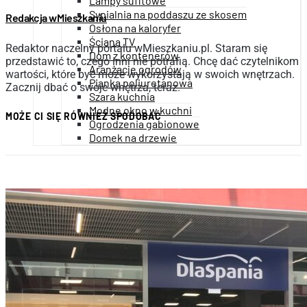
Lampy sufitowe
Sypialnia na poddaszu ze skosem
Redakcja wMieszkaniu
Osłona na kaloryfer
Ściana TV
Redaktor naczelny portalu wMieszkaniu.pl. Staram się
Dom z kontenerów
przedstawić to, czego inni nie potrafią. Chcę dać czytelnikom
Aranżacje ogrodów
wartości, które być może wykorzystają w swoich wnętrzach.
Pianka poliuretanowa
Zacznij dbać o swoje wnętrza, teraz.
Szara kuchnia
Modne okno w kuchni
MOŻE CI SIĘ RÓWNIEŻ SPODOBAĆ
Ogrodzenia gabionowe
Domek na drzewie