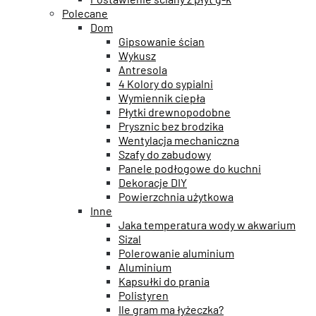
Polecane
Dom
Gipsowanie ścian
Wykusz
Antresola
4 Kolory do sypialni
Wymiennik ciepła
Płytki drewnopodobne
Prysznic bez brodzika
Wentylacja mechaniczna
Szafy do zabudowy
Panele podłogowe do kuchni
Dekoracje DIY
Powierzchnia użytkowa
Inne
Jaka temperatura wody w akwarium
Sizal
Polerowanie aluminium
Aluminium
Kapsułki do prania
Polistyren
Ile gram ma łyżeczka?