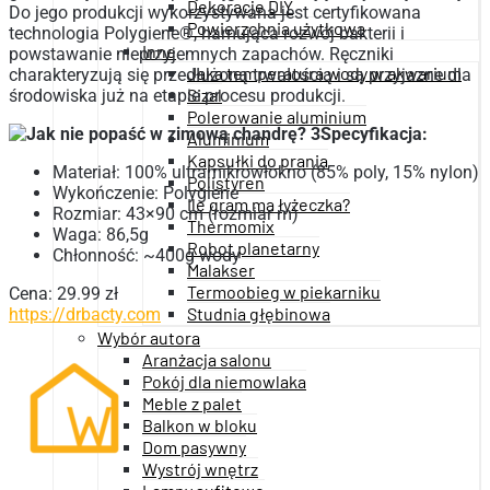
Dekoracje DIY
Do jego produkcji wykorzystywana jest certyfikowana
Powierzchnia użytkowa
technologia Polygiene®, hamująca rozwój bakterii i
Inne
powstawanie nieprzyjemnych zapachów. Ręczniki
Jaka temperatura wody w akwarium
charakteryzują się przedłużoną trwałością i są przyjazne dla
Sizal
środowiska już na etapie procesu produkcji.
Polerowanie aluminium
Specyfikacja:
Aluminium
Kapsułki do prania
Materiał: 100% ultramikrowłókno (85% poly, 15% nylon)
Polistyren
Wykończenie: Polygiene
Ile gram ma łyżeczka?
Rozmiar: 43×90 cm (rozmiar m)
Thermomix
Waga: 86,5g
Robot planetarny
Chłonność: ~400g wody
Malakser
Termoobieg w piekarniku
Cena: 29.99 zł
Studnia głębinowa
https://drbacty.com
Wybór autora
Aranżacja salonu
Pokój dla niemowlaka
Meble z palet
Balkon w bloku
Dom pasywny
Wystrój wnętrz