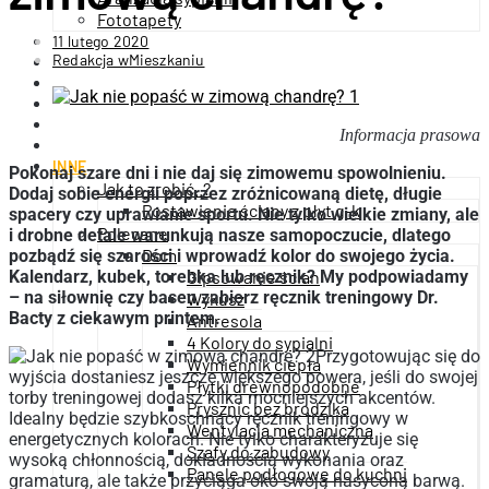
Fototapety
11 lutego 2020
OGRÓD
Redakcja wMieszkaniu
WNĘTRZA
ARCHITEKTURA
BUDOWNICTWO
FINANSE
Informacja prasowa
TECHNNOLOGIA
INNE
Pokonaj szare dni i nie daj się zimowemu spowolnieniu.
Jak to zrobić..?
Dodaj sobie energii poprzez zróżnicowaną dietę, długie
Postawienie ściany z płyt g-k
spacery czy uprawianie sportu. Nie tylko wielkie zmiany, ale
Polecane
i drobne detale warunkują nasze samopoczucie, dlatego
Dom
pozbądź się szarości i wprowadź kolor do swojego życia.
Kalendarz, kubek, torebka lub ręcznik? My podpowiadamy
Gipsowanie ścian
– na siłownię czy basen zabierz ręcznik treningowy Dr.
Wykusz
Bacty z ciekawym printem.
Antresola
4 Kolory do sypialni
Przygotowując się do
Wymiennik ciepła
wyjścia dostaniesz jeszcze większego powera, jeśli do swojej
Płytki drewnopodobne
torby treningowej dodasz kilka mocniejszych akcentów.
Prysznic bez brodzika
Idealny będzie szybkoschnący ręcznik treningowy w
Wentylacja mechaniczna
energetycznych kolorach. Nie tylko charakteryzuje się
Szafy do zabudowy
wysoką chłonnością, dokładnością wykonania oraz
Panele podłogowe do kuchni
gramaturą, ale także przyciąga oko swoją nasyconą barwą.