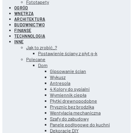
Fototapety
OGRÓD
WNĘTRZA
ARCHITEKTURA
BUDOWNICTWO
FINANSE
TECHNNOLOGIA
INNE
Jak to zrobić..?
Postawienie ściany z płyt g-k
Polecane
Dom
Gipsowanie ścian
Wykusz
Antresola
4 Kolory do sypialni
Wymiennik ciepła
Płytki drewnopodobne
Prysznic bez brodzika
Wentylacja mechaniczna
Szafy do zabudowy
Panele podłogowe do kuchni
Dekoracje DIY