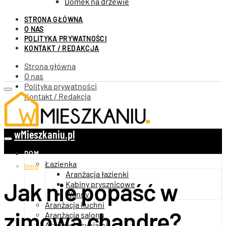
Domek na drzewie
STRONA GŁÓWNA
O NAS
POLITYKA PRYWATNOŚCI
KONTAKT / REDAKCJA
Strona główna
O nas
Polityka prywatności
Kontakt / Redakcja
wMieszkaniu.pl
DOM
Łazienka
Inne
Aranżacja łazienki
Jak nie popaść w
Kabiny prysznicowe
Wanny
Aranżacja kuchni
zimową chandrę?
Aranżacja salonu
Aranżacja sypialni