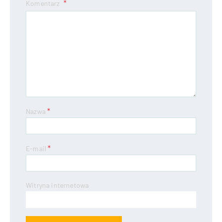
Komentarz
*
Nazwa
*
E-mail
Witryna internetowa