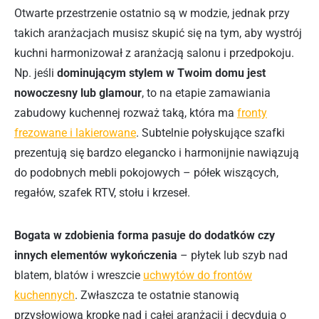
Otwarte przestrzenie ostatnio są w modzie, jednak przy
takich aranżacjach musisz skupić się na tym, aby wystrój
kuchni harmonizował z aranżacją salonu i przedpokoju.
Np. jeśli
dominującym stylem w Twoim domu jest
nowoczesny lub glamour
, to na etapie zamawiania
zabudowy kuchennej rozważ taką, która ma
fronty
frezowane i lakierowane
. Subtelnie połyskujące szafki
prezentują się bardzo elegancko i harmonijnie nawiązują
do podobnych mebli pokojowych – półek wiszących,
regałów, szafek RTV, stołu i krzeseł.
Bogata w zdobienia forma pasuje do dodatków czy
innych elementów wykończenia
– płytek lub szyb nad
blatem, blatów i wreszcie
uchwytów do frontów
kuchennych
. Zwłaszcza te ostatnie stanowią
przysłowiową kropkę nad i całej aranżacji i decydują o