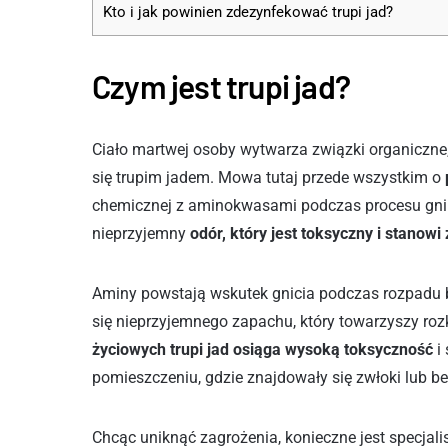
Kto i jak powinien zdezynfekować trupi jad?
Czym jest trupi jad?
Ciało martwej osoby wytwarza związki organiczne
się trupim jadem. Mowa tutaj przede wszystkim o
chemicznej z aminokwasami podczas procesu gnilne
nieprzyjemny
odór, który jest toksyczny i stanow
Aminy powstają wskutek gnicia podczas rozpadu bia
się nieprzyjemnego zapachu, który towarzyszy ro
życiowych trupi jad osiąga wysoką toksyczność
i
pomieszczeniu, gdzie znajdowały się zwłoki lub be
Chcąc uniknąć zagrożenia, konieczne jest specjal