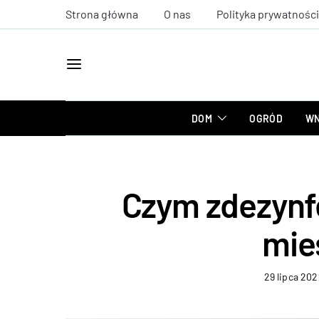
Strona główna
O nas
Polityka prywatności
DOM
OGRÓD
WN
Czym zdezynf
mie
29 lipca 20