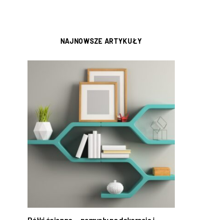
NAJNOWSZE ARTYKUŁY
Półki ścienne — pomysły na dekorację i