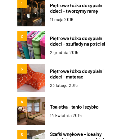
1
Piętrowe łóżko do sypialni
dzieci – tworzymy ramę
11 maja 2016
2
Piętrowe łóżko do sypialni
dzieci – szuflady na pościel
2 grudnia 2015
3
Piętrowe łóżko do sypialni
dzieci – materac
23 lutego 2015
4
Toaletka – tanio i szybko
14 kwietnia 2015
Szafki wnękowe – idealny
5