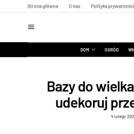
Strona główna
O nas
Polityka prywatności
DOM
OGRÓD
WN
Bazy do wielk
udekoruj prz
4 lutego 202