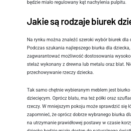
będzie miało regulowany kąt nachylenia pulpitu.
Jakie są rodzaje biurek dz
Na rynku można znaleźć szeroki wybór biurek dla 
Podczas szukania najlepszego biurka dla dziecka,
zagwarantować możliwość dostosowania wysokości 
stelaż wykonany z drewna lub metalu oraz blat. Ni
przechowywanie rzeczy dziecka.
Tak samo chętnie wybieranym meblem jest biurko n
dziecięcym. Oprócz blatu, ma też półki oraz szuf
rzeczy. W mniejszym pokoju może sprawdzić się ł
zapomnieć, że oprócz dobrze wybranego biurka dla
na utrzymanie prawidłowej postawy w czasie korzy
dziecko będzie miało dostęp do naturalnego światł