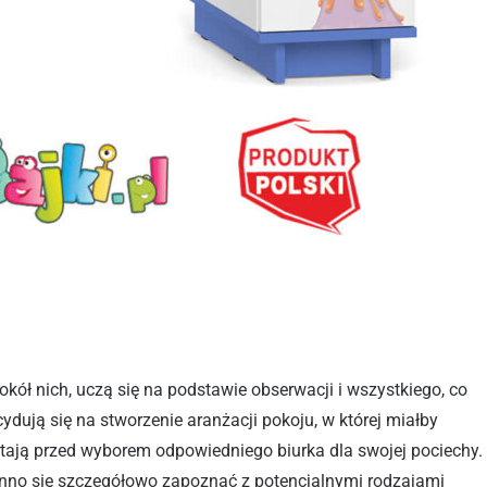
wokół nich, uczą się na podstawie obserwacji i wszystkiego, co
dują się na stworzenie aranżacji pokoju, w której miałby
 stają przed wyborem odpowiedniego biurka dla swojej pociechy.
winno się szczegółowo zapoznać z potencjalnymi rodzajami