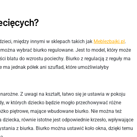
iecięcych?
dzieci, między innymi w sklepach takich jak
Meblezbajki.pl
.
 można wybrać biurko regulowane. Jest to model, który może
blatu do wzrostu pociechy. Biurko z regulacją z reguły ma
e ma jednak półek ani szuflad, które umożliwiałyby
arożne. Z uwagi na kształt, łatwo się je ustawia w pokoju
lady, w których dziecko będzie mogło przechowywać różne
óżko piętrowe, mające wbudowane biurko. Nie można też
 dziecka, równie istotne jest odpowiednie krzesło, wpływające
stania z biurka. Biurko można ustawić koło okna, dzięki temu
a.