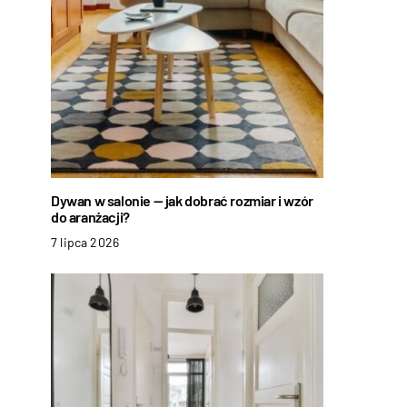
Dywan w salonie — jak dobrać rozmiar i wzór
do aranżacji?
7 lipca 2026