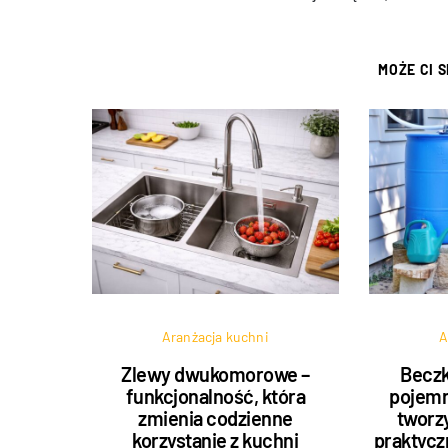
MOŻE CI 
Aranżacja kuchni
A
Zlewy dwukomorowe –
Beczk
funkcjonalność, która
pojemn
zmienia codzienne
tworzy
korzystanie z kuchni
praktycz