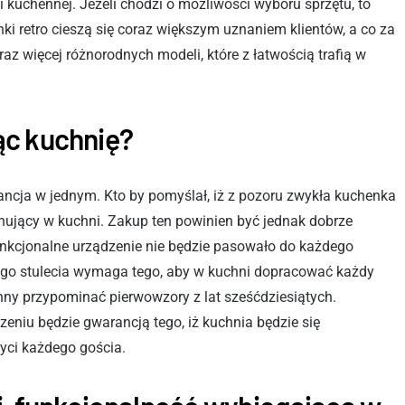
 kuchennej. Jeżeli chodzi o możliwości wyboru sprzętu, to
ki retro cieszą się coraz większym uznaniem klientów, a co za
az więcej różnorodnych modeli, które z łatwością trafią w
ąc kuchnię?
gancja w jednym. Kto by pomyślał, iż z pozoru zwykła kuchenka
nujący w kuchni. Zakup ten powinien być jednak dobrze
funkcjonalne urządzenie nie będzie pasowało do każdego
ego stulecia wymaga tego, aby w kuchni dopracować każdy
y przypominać pierwowzory z lat sześćdziesiątych.
zeniu będzie gwarancją tego, iż kuchnia będzie się
yci każdego gościa.