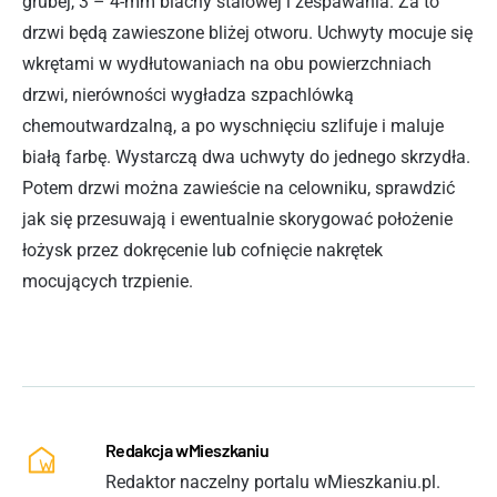
grubej, 3 – 4-mm blachy stalowej i zespawania. Za to
drzwi będą zawieszone bliżej otworu. Uchwyty mocuje się
wkrętami w wydłutowaniach na obu powierzchniach
drzwi, nierówności wygładza szpachlówką
chemoutwardzalną, a po wyschnięciu szlifuje i maluje
białą farbę. Wystarczą dwa uchwyty do jednego skrzydła.
Potem drzwi można zawieście na celowniku, sprawdzić
jak się przesuwają i ewentualnie skorygować położenie
łożysk przez dokręcenie lub cofnięcie nakrętek
mocujących trzpienie.
Redakcja wMieszkaniu
Redaktor naczelny portalu wMieszkaniu.pl.