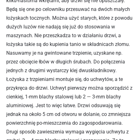
kilku-nastoma wkrętami, aby drzwi się nie opuszczały.
Będą się one po celowniku przesuwać na dwóch małych
łożyskach tocznych. Można użyć starych, które z powodu
dużych luzów nie nadają się już do stosowania w
maszynach. Nie przeszkadza to w działaniu drzwi, a
łożyska takie są do kupienia tanio w składnicach złomu.
Nasuwamy je na gwintowane trzpienie, uzyskane np.
przez obcięcie łbów w długich śrubach. Do połączenia
jednych z drugimi wystarczy klej dwuskładnikowy.
Łożyska z trzpieniami montuje się, do uchwytów, a te
przykręca do drzwi. Uchwyt pierwszy można sporządzić z
cienkiej, 1-mm blachy stalowej lub 2 — 3-mm blachy
aluminiowej. Jest to więc łatwe. Drzwi odsuwają się
jednak na około 5 cm od otworu w dolanie, co zmniejsza
powierzchnię po-mieszczenia do zagospodarowania.
Drugi sposób zawieszenia wymaga wygięcia uchwytu z