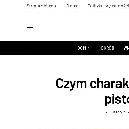
Strona główna
O nas
Polityka prywatności
DOM
OGRÓD
WN
Czym charakt
pis
27 lutego 20