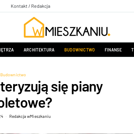
Kontakt / Redakcja
ĘTRZA
ARCHITEKTURA
BUDOWNICTWO
FINANSE
T
Budownictwo
eryzują się piany
toletowe?
24
Redakcja wMieszkaniu