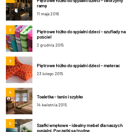
Piętrowe łóżko do sypialni dzieci – tworzymy
ramę
11 maja 2016
2
Piętrowe łóżko do sypialni dzieci – szuflady na
pościel
2 grudnia 2015
3
Piętrowe łóżko do sypialni dzieci – materac
23 lutego 2015
4
Toaletka – tanio i szybko
14 kwietnia 2015
5
Szafki wnękowe – idealny mebel dla naszych
sypialni. Początki są trudne