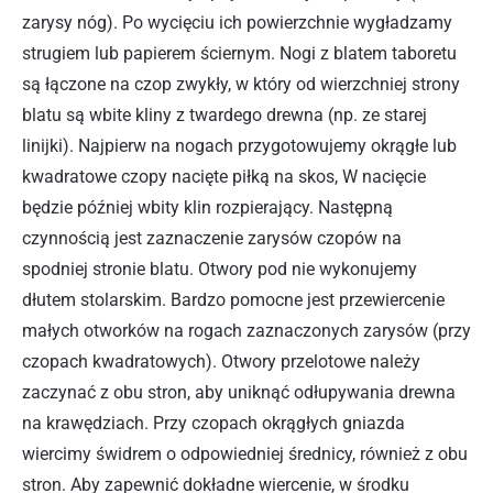
zarysy nóg). Po wycięciu ich powierzchnie wygładzamy
strugiem lub papierem ściernym. Nogi z blatem taboretu
są łączone na czop zwykły, w który od wierzchniej strony
blatu są wbite kliny z twardego drewna (np. ze starej
linijki). Najpierw na nogach przygotowujemy okrągłe lub
kwadratowe czopy nacięte piłką na skos, W nacięcie
będzie później wbity klin rozpierający. Następną
czynnością jest zaznaczenie zarysów czopów na
spodniej stronie blatu. Otwory pod nie wykonujemy
dłutem stolarskim. Bardzo pomocne jest przewiercenie
małych otworków na rogach zaznaczonych zarysów (przy
czopach kwadratowych). Otwory przelotowe należy
zaczynać z obu stron, aby uniknąć odłupywania drewna
na krawędziach. Przy czopach okrągłych gniazda
wiercimy świdrem o odpowiedniej średnicy, również z obu
stron. Aby zapewnić dokładne wiercenie, w środku