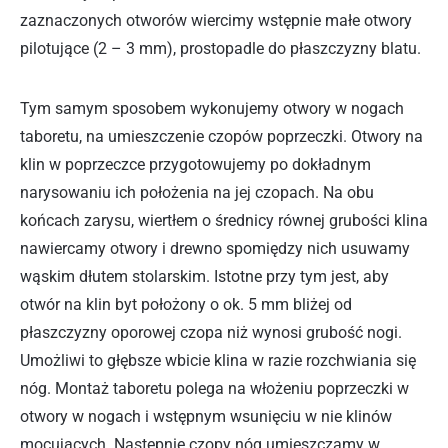
zaznaczonych otworów wiercimy wstępnie małe otwory
pilotujące (2 – 3 mm), prostopadle do płaszczyzny blatu.
Tym samym sposobem wykonujemy otwory w nogach
taboretu, na umieszczenie czopów poprzeczki. Otwory na
klin w poprzeczce przygotowujemy po dokładnym
narysowaniu ich położenia na jej czopach. Na obu
końcach zarysu, wiertłem o średnicy równej grubości klina
nawiercamy otwory i drewno spomiędzy nich usuwamy
wąskim dłutem stolarskim. Istotne przy tym jest, aby
otwór na klin byt położony o ok. 5 mm bliżej od
płaszczyzny oporowej czopa niż wynosi grubość nogi.
Umożliwi to głębsze wbicie klina w razie rozchwiania się
nóg. Montaż taboretu polega na włożeniu poprzeczki w
otwory w nogach i wstępnym wsunięciu w nie klinów
mocujących. Następnie czopy nóg umieszczamy w