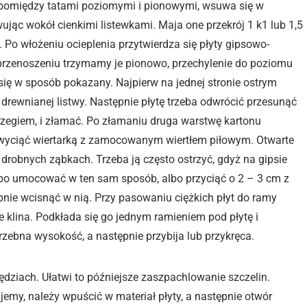
 pomiędzy tatami poziomymi i pionowymi, wsuwa się w
jąc wokół cienkimi listewkami. Maja one przekrój 1 k1 lub 1,5
. Po włożeniu ocieplenia przytwierdza się płyty gipsowo-
y przenoszeniu trzymamy je pionowo, przechylenie do poziomu
się w sposób pokazany. Najpierw na jednej stronie ostrym
drewnianej listwy. Następnie płytę trzeba odwrócić przesunąć
 brzegiem, i złamać. Po złamaniu druga warstwę kartonu
wyciąć wiertarką z zamocowanym wiertłem piłowym. Otwarte
 drobnych ząbkach. Trzeba ją często ostrzyć, gdyż na gipsie
albo umocować w ten sam sposób, albo przyciąć o 2 – 3 cm z
nie wcisnąć w nią. Przy pasowaniu ciężkich płyt do ramy
 klina. Podkłada się go jednym ramieniem pod płytę i
rzebna wysokość, a następnie przybija lub przykręca.
ędziach. Ułatwi to późniejsze zaszpachlowanie szczelin.
emy, należy wpuścić w materiał płyty, a następnie otwór