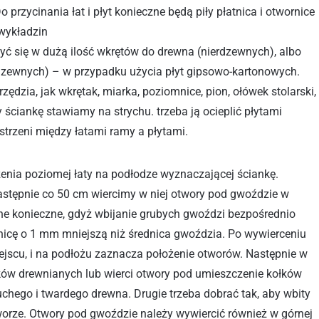
przycinania łat i płyt konieczne będą piły płatnica i otwornice
 wykładzin
ć się w dużą ilość wkrętów do drewna (nierdzewnych), albo
dzewnych) – w przypadku użycia płyt gipsowo-kartonowych.
dzia, jak wkrętak, miarka, poziomnice, pion, ołówek stolarski,
y ściankę stawiamy na strychu. trzeba ją ocieplić płytami
strzeni między łatami ramy a płytami.
ia poziomej łaty na podłodze wyznaczającej ściankę.
astępnie co 50 cm wiercimy w niej otwory pod gwoździe w
e konieczne, gdyż wbijanie grubych gwoździ bezpośrednio
icę o 1 mm mniejszą niż średnica gwoździa. Po wywierceniu
iejscu, i na podłożu zaznacza położenie otworów. Następnie w
ków drewnianych lub wierci otwory pod umieszczenie kołków
hego i twardego drewna. Drugie trzeba dobrać tak, aby wbity
worze. Otwory pod gwoździe należy wywiercić również w górnej