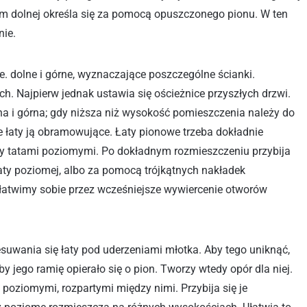
em dolnej określa się za pomocą opuszczonego pionu. W ten
nie.
e. dolne i górne, wyznaczające poszczególne ścianki.
h. Najpierw jednak ustawia się ościeżnice przyszłych drzwi.
lna i górna; gdy niższa niż wysokość pomieszczenia należy do
łaty ją obramowujące. Łaty pionowe trzeba dokładnie
dzy tatami poziomymi. Po dokładnym rozmieszczeniu przybija
łaty poziomej, albo za pomocą trójkątnych nakładek
ułatwimy sobie przez wcześniejsze wywiercenie otworów
suwania się łaty pod uderzeniami młotka. Aby tego uniknąć,
aby jego ramię opierało się o pion. Tworzy wtedy opór dla niej.
poziomymi, rozpartymi między nimi. Przybija się je