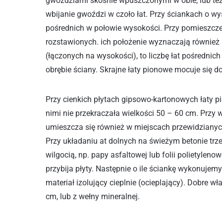
gwoździami skośnie wpuszczonymi w obie, lub te
wbijanie gwoździ w czoło łat. Przy ściankach o wy
pośrednich w połowie wysokości. Przy pomieszcze
rozstawionych. ich położenie wyznaczają również 
(łączonych na wysokości), to liczbę łat pośrednich
obrębie ściany. Skrajne łaty pionowe mocuje się do
Przy cienkich płytach gipsowo-kartonowych łaty p
nimi nie przekraczała wielkości 50 – 60 cm. Przy
umieszcza się również w miejscach przewidziany
Przy układaniu at dolnych na świeżym betonie trz
wilgocią, np. papy asfaltowej lub folii polietylenow
przybija płyty. Następnie o ile ściankę wykonujem
materiał izolujący cieplnie (ocieplający). Dobre wł
cm, lub z wełny mineralnej.