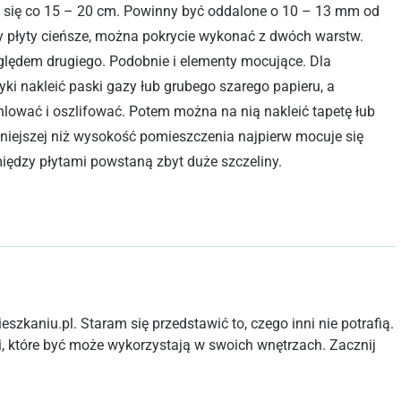
 się co 15 – 20 cm. Powinny być oddalone o 10 – 13 mm od
y płyty cieńsze, można pokrycie wykonać z dwóch warstw.
ględem drugiego. Podobnie i elementy mocujące. Dla
yki nakleić paski gazy łub grubego szarego papieru, a
lować i oszlifować. Potem można na nią nakleić tapetę łub
mniejszej niż wysokość pomieszczenia najpierw mocuje się
między płytami powstaną zbyt duże szczeliny.
szkaniu.pl. Staram się przedstawić to, czego inni nie potrafią.
, które być może wykorzystają w swoich wnętrzach. Zacznij