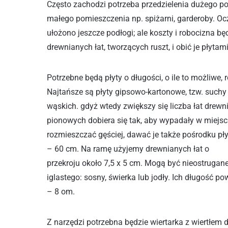
Często zachodzi potrzeba przedzielenia dużego po
małego pomieszczenia np. spiżarni, garderoby. Ocz
ułożono jeszcze podłogi; ale koszty i robocizna bę
drewnianych łat, tworzących ruszt, i obić je płyt
Potrzebne będą płyty o długości, o ile to możliwe
Najtańsze są płyty gipsowo-kartonowe, tzw. suchy 
wąskich. gdyż wtedy zwiększy się liczba łat drew
pionowych dobiera się tak, aby wypadały w miejscu 
rozmieszczać gęściej, dawać je także pośrodku płyt
– 60 cm. Na ramę użyjemy drewnianych łat o
przekroju około 7,5 x 5 cm. Mogą być nieostrugan
iglastego: sosny, świerka lub jodły. Ich długość
– 8 om.
Z narzędzi potrzebna będzie wiertarka z wiertłem 