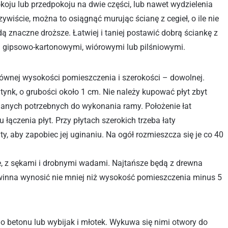
koju lub przedpokoju na dwie części, lub nawet wydzielenia
ywiście, można to osiągnąć murując ścianę z cegieł, o ile nie
dą znaczne droższe. Łatwiej i taniej postawić dobrą ściankę z
ami gipsowo-kartonowymi, wiórowymi lub pilśniowymi.
, równej wysokości pomieszczenia i szerokości – dowolnej.
tynk, o grubości około 1 cm. Nie należy kupować płyt zbyt
nianych potrzebnych do wykonania ramy. Położenie łat
łączenia płyt. Przy płytach szerokich trzeba łaty
y, aby zapobiec jej uginaniu. Na ogół rozmieszcza się je co 40
e, z sękami i drobnymi wadami. Najtańsze będą z drewna
 powinna wynosić nie mniej niż wysokość pomieszczenia minus 5
do betonu lub wybijak i młotek. Wykuwa się nimi otwory do