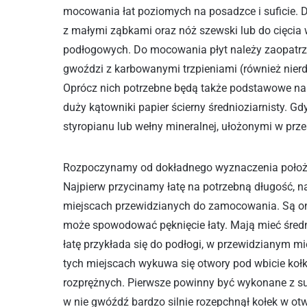
mocowania łat poziomych na posadzce i suficie. Do 
z małymi ząbkami oraz nóż szewski lub do cięcia
podłogowych. Do mocowania płyt należy zaopatrzy
gwoździ z karbowanymi trzpieniami (również nier
Oprócz nich potrzebne będą także podstawowe narzę
duży kątowniki papier ścierny średnioziarnisty. Gd
styropianu lub wełny mineralnej, ułożonymi w prze
Rozpoczynamy od dokładnego wyznaczenia położen
Najpierw przycinamy łatę na potrzebną długość, n
miejscach przewidzianych do zamocowania. Są on
może spowodować pęknięcie łaty. Mają mieć średn
łatę przykłada się do podłogi, w przewidzianym m
tych miejscach wykuwa się otwory pod wbicie koł
rozprężnych. Pierwsze powinny być wykonane z suc
w nie gwóźdź bardzo silnie rozepchnął kołek w ot