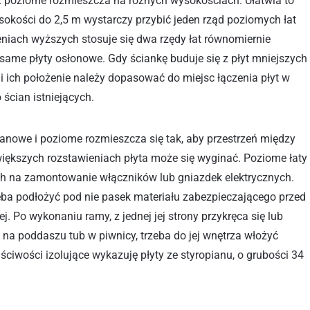
ż poziome rozmieszcza na różnych wysokościach. Ułatwia to
sokości do 2,5 m wystarczy przybić jeden rząd poziomych łat
niach wyższych stosuje się dwa rzędy łat równomiernie
same płyty osłonowe. Gdy ściankę buduje się z płyt mniejszych
 i ich położenie należy dopasować do miejsc łączenia płyt w
 ścian istniejących.
ianowe i poziome rozmieszcza się tak, aby przestrzeń między
 większych rozstawieniach płyta może się wyginać. Poziome łaty
ch na zamontowanie włączników lub gniazdek elektrycznych.
eba podłożyć pod nie pasek materiału zabezpieczającego przed
ej. Po wykonaniu ramy, z jednej jej strony przykręca się lub
y na poddaszu tub w piwnicy, trzeba do jej wnętrza włożyć
aściwości izolujące wykazuję płyty ze styropianu, o grubości 34