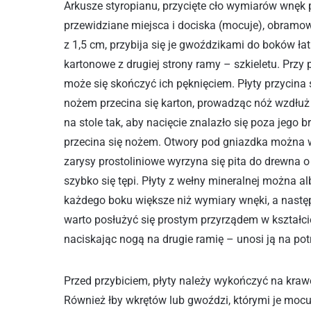
Arkusze styropianu, przycięte cło wymiarów wnęk
przewidziane miejsca i dociska (mocuje), obramowu
z 1,5 cm, przybija się je gwoździkami do boków łat
kartonowe z drugiej strony ramy – szkieletu. Prz
może się skończyć ich pęknięciem. Płyty przycina 
nożem przecina się karton, prowadząc nóż wzdłuż 
na stole tak, aby nacięcie znalazło się poza jego
przecina się nożem. Otwory pod gniazdka można 
zarysy prostoliniowe wyrzyna się pita do drewna o
szybko się tępi. Płyty z wełny mineralnej można 
każdego boku większe niż wymiary wnęki, a następ
warto posłużyć się prostym przyrządem w kształcie
naciskając nogą na drugie ramię – unosi ją na pot
Przed przybiciem, płyty należy wykończyć na kraw
Również łby wkrętów lub gwoździ, którymi je mocuj