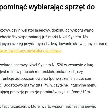
pominąć wybierając sprzęt do
rzyżowy, czy niwelator laserowy, dokonując wyboru warto
 chociażby wspomnianej już marki Nivel System. My
rujących szereg przydatnych i zdecydowanie ułatwiających pracę
two/niwelatory/niwelatory-laserowe
.
elator laserowy Nivel System NL520 w zestawie z łatą
st m.in. w pracach murarskich, brukarskich, czy
ą funkcje autopoziomowania (po włączeniu sprzęt sam
). Dodatkowo mamy tutaj m.in. czytelne, intuicyjne menu,
nującą precyzję precyzja pomiarów rzędu 1,0mm/10m.
ego typu urządzeń, o której warto wspomnieć jest na pewno