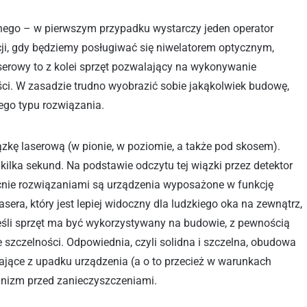
znego – w pierwszym przypadku wystarczy jeden operator
ji, gdy będziemy posługiwać się niwelatorem optycznym,
serowy to z kolei sprzęt pozwalający na wykonywanie
i. W zasadzie trudno wyobrazić sobie jakąkolwiek budowę,
ego typu rozwiązania.
iązkę laserową (w pionie, w poziomie, a także pod skosem).
ilka sekund. Na podstawie odczytu tej wiązki przez detektor
ie rozwiązaniami są urządzenia wyposażone w funkcję
era, który jest lepiej widoczny dla ludzkiego oka na zewnątrz,
li sprzęt ma być wykorzystywany na budowie, z pewnością
 szczelności. Odpowiednia, czyli solidna i szczelna, obudowa
jące z upadku urządzenia (a o to przecież w warunkach
anizm przed zanieczyszczeniami.