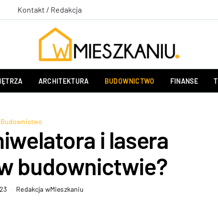
Kontakt / Redakcja
ĘTRZA
ARCHITEKTURA
BUDOWNICTWO
FINANSE
T
Budownictwo
iwelatora i lasera
w budownictwie?
023
Redakcja wMieszkaniu