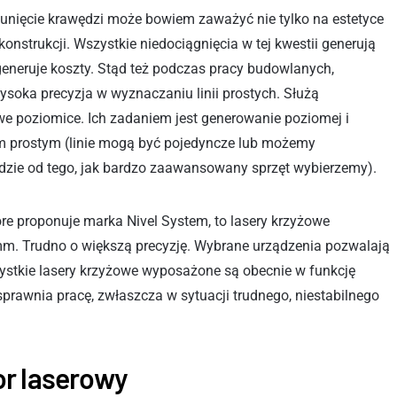
unięcie krawędzi może bowiem zaważyć nie tylko na estetyce
 konstrukcji. Wszystkie niedociągnięcia w tej kwestii generują
eneruje koszty. Stąd też podczas pracy budowlanych,
oka precyzja w wyznaczaniu linii prostych. Służą
owe poziomice. Ich zadaniem jest generowanie poziomej i
tem prostym (linie mogą być pojedyncze lub możemy
ędzie od tego, jak bardzo zaawansowany sprzęt wybierzemy).
tóre proponuje marka Nivel System, to lasery krzyżowe
mm. Trudno o większą precyzję. Wybrane urządzenia pozwalają
zystkie lasery krzyżowe wyposażone są obecnie w funkcję
rawnia pracę, zwłaszcza w sytuacji trudnego, niestabilnego
or laserowy