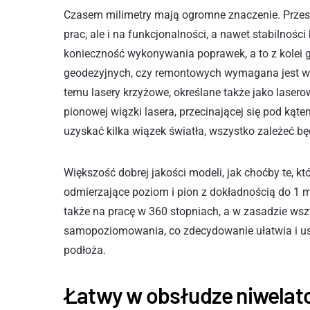
Czasem milimetry mają ogromne znaczenie. Przes
prac, ale i na funkcjonalności, a nawet stabilności
konieczność wykonywania poprawek, a to z kolei g
geodezyjnych, czy remontowych wymagana jest wys
temu lasery krzyżowe, określane także jako laser
pionowej wiązki lasera, przecinającej się pod ką
uzyskać kilka wiązek światła, wszystko zależeć b
Większość dobrej jakości modeli, jak choćby te, k
odmierzające poziom i pion z dokładnością do 1 
także na pracę w 360 stopniach, a w zasadzie ws
samopoziomowania, co zdecydowanie ułatwia i usp
podłoża.
Łatwy w obsłudze niwelat