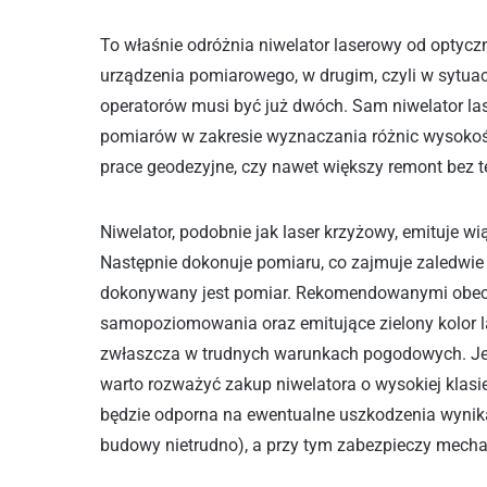
To właśnie odróżnia niwelator laserowy od optyc
urządzenia pomiarowego, w drugim, czyli w sytuac
operatorów musi być już dwóch. Sam niwelator la
pomiarów w zakresie wyznaczania różnic wysokośc
prace geodezyjne, czy nawet większy remont bez t
Niwelator, podobnie jak laser krzyżowy, emituje w
Następnie dokonuje pomiaru, co zajmuje zaledwie k
dokonywany jest pomiar. Rekomendowanymi obecn
samopoziomowania oraz emitujące zielony kolor las
zwłaszcza w trudnych warunkach pogodowych. Jeś
warto rozważyć zakup niwelatora o wysokiej klasie
będzie odporna na ewentualne uszkodzenia wynika
budowy nietrudno), a przy tym zabezpieczy mech