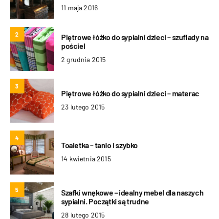
11 maja 2016
2
Piętrowe łóżko do sypialni dzieci – szuflady na
pościel
2 grudnia 2015
3
Piętrowe łóżko do sypialni dzieci – materac
23 lutego 2015
4
Toaletka – tanio i szybko
14 kwietnia 2015
5
Szafki wnękowe – idealny mebel dla naszych
sypialni. Początki są trudne
28 lutego 2015