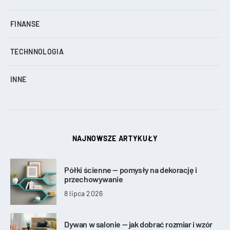
FINANSE
TECHNNOLOGIA
INNE
NAJNOWSZE ARTYKUŁY
Półki ścienne — pomysły na dekorację i
przechowywanie
8 lipca 2026
Dywan w salonie — jak dobrać rozmiar i wzór