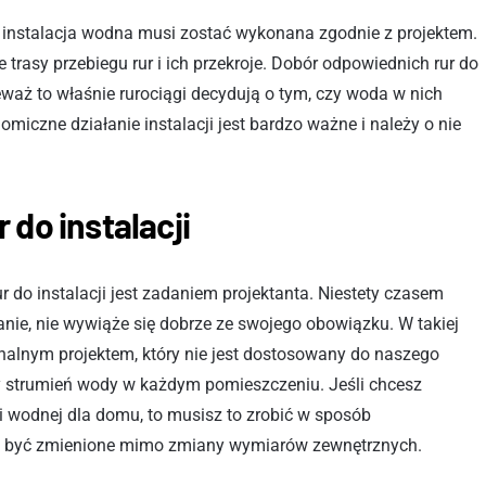
i, instalacja wodna musi zostać wykonana zgodnie z projektem.
rasy przebiegu rur i ich przekroje. Dobór odpowiednich rur do
eważ to właśnie rurociągi decydują o tym, czy woda w nich
iczne działanie instalacji jest bardzo ważne i należy o nie
do instalacji
 do instalacji jest zadaniem projektanta. Niestety czasem
danie, nie wywiąże się dobrze ze swojego obowiązku. W takiej
onalnym projektem, który nie jest dostosowany do naszego
y strumień wody w każdym pomieszczeniu. Jeśli chcesz
ji wodnej dla domu, to musisz to zrobić w sposób
ny być zmienione mimo zmiany wymiarów zewnętrznych.