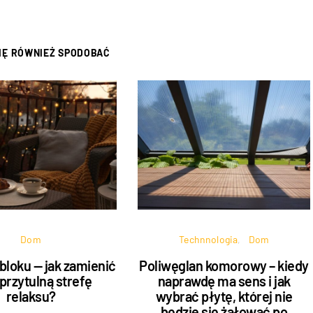
SIĘ RÓWNIEŻ SPODOBAĆ
Dom
Technnologia
Dom
bloku — jak zamienić
Poliwęglan komorowy – kiedy
przytulną strefę
naprawdę ma sens i jak
relaksu?
wybrać płytę, której nie
będzie się żałować po