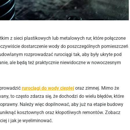
kim z sieci plastikowych lub metalowych rur, które połączone
 oczywiście dostarczenie wody do poszczególnych pomieszczeń
budowlanym rozprowadzać rurociągi tak, aby były ukryte pod
danie, ale będą też praktycznie niewidoczne w nowoczesnym
oprowadzić
rurociągi do wody ciepłej
oraz zimnej. Mimo że
wany, to często zdarza się, że dochodzi do wielu błędów, które
 poprawny. Należy więc dopilnować, aby już na etapie budowy
ej uniknąć kosztownych oraz kłopotliwych remontów. Zobacz
ciej i jak je wyeliminować.