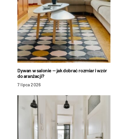
Dywan w salonie — jak dobrać rozmiar i wzór
do aranżacji?
7 lipca 2026